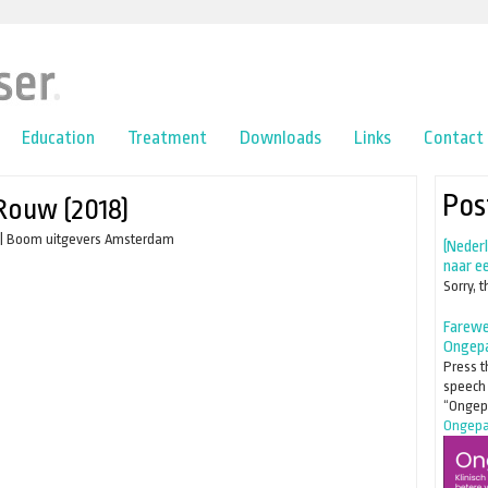
Education
Treatment
Downloads
Links
Contact
Pos
Rouw (2018)
|
Boom uitgevers Amsterdam
(Neder
naar e
Sorry, t
Farewel
Ongep
Press t
speech o
“Ongep
Ongepas