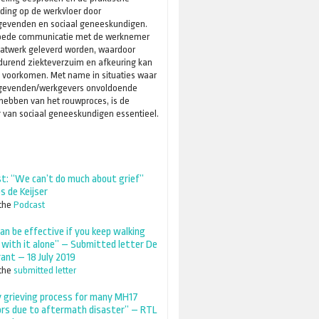
ding op de werkvloer door
ggevenden en sociaal geneeskundigen.
oede communicatie met de werknemer
atwerk geleverd worden, waardoor
durend ziekteverzuim en afkeuring kan
 voorkomen. Met name in situaties waar
ggevenden/werkgevers onvoldoende
hebben van het rouwproces, is de
 van sociaal geneeskundigen essentieel.
t: “We can’t do much about grief”
s de Keijser
 the
Podcast
an be effective if you keep walking
 with it alone” – Submitted letter De
rant – 18 July 2019
 the
submitted letter
 grieving process for many MH17
ors due to aftermath disaster” – RTL