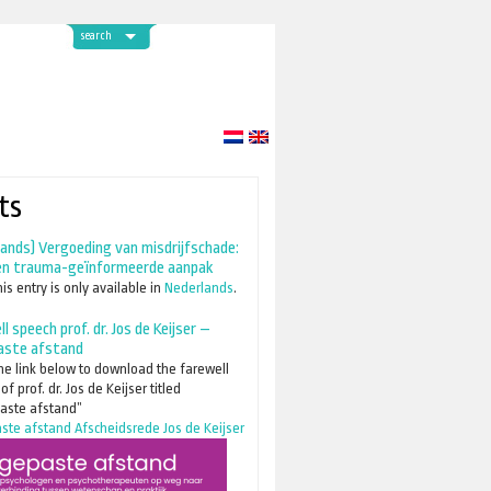
search
ts
lands) Vergoeding van misdrijfschade:
en trauma-geïnformeerde aanpak
his entry is only available in
Nederlands
.
l speech prof. dr. Jos de Keijser –
aste afstand
he link below to download the farewell
f prof. dr. Jos de Keijser titled
aste afstand”
te afstand Afscheidsrede Jos de Keijser