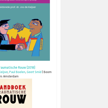
raumatische Rouw (2018)
Keijser
,
Paul Boelen
,
Geert Smid
|
Boom
ers Amsterdam