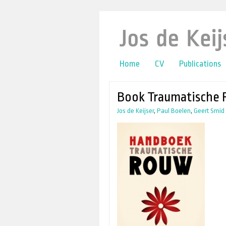
online casino
lower back pain
Home
CV
Publications
Book Traumatische 
Jos de Keijser
,
Paul Boelen
,
Geert Smid