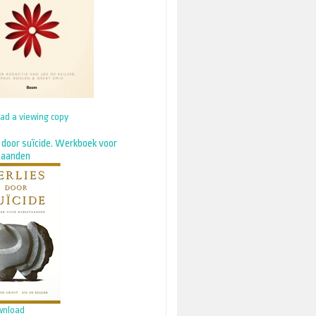
ad a viewing copy
s door suïcide. Werkboek voor
taanden
wnload