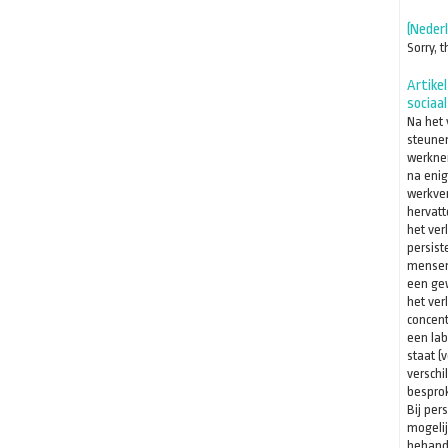
(Neder
Sorry, t
Artike
sociaa
Na het 
steune
werkne
na enig
werkver
hervatt
het ver
persist
mensen
een gew
het ver
concent
een lab
staat (v
verschi
besprok
Bij per
mogeli
behand