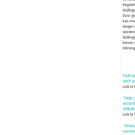
begelei
leidin
Door g
kan ma
langer 
worden
leidin
kennis 
inbreng
PodCas
with Jo
Link to
“Help c
around
Volksk
Link to
“Heavy
surviv