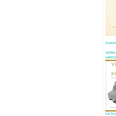
Downlo
Verlie
nabes
Full Do