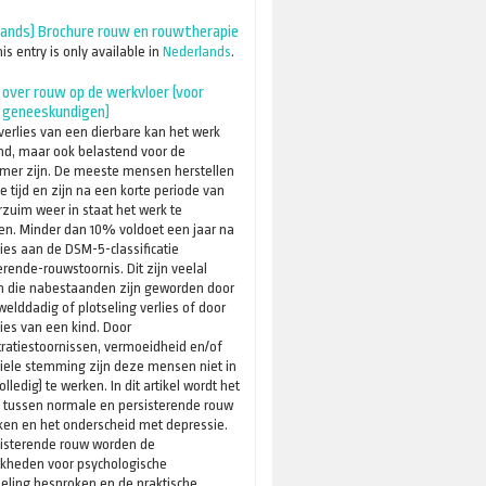
lands) Brochure rouw en rouwtherapie
his entry is only available in
Nederlands
.
l over rouw op de werkvloer (voor
l geneeskundigen)
verlies van een dierbare kan het werk
nd, maar ook belastend voor de
mer zijn. De meeste mensen herstellen
e tijd en zijn na een korte periode van
zuim weer in staat het werk te
en. Minder dan 10% voldoet een jaar na
lies aan de DSM-5-classificatie
erende-rouwstoornis. Dit zijn veelal
 die nabestaanden zijn geworden door
elddadig of plotseling verlies of door
lies van een kind. Door
ratiestoornissen, vermoeidheid en/of
iele stemming zijn deze mensen niet in
olledig) te werken. In dit artikel wordt het
l tussen normale en persisterende rouw
en en het onderscheid met depressie.
sisterende rouw worden de
jkheden voor psychologische
eling besproken en de praktische