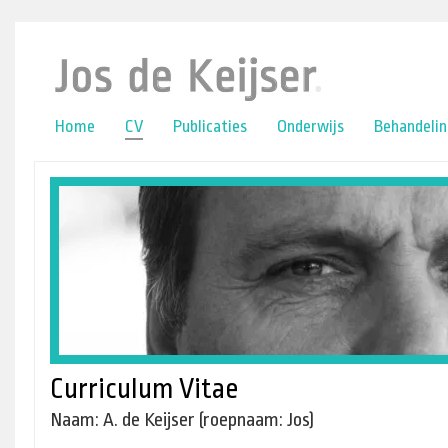
online casino
lower back pain
Home
CV
Publicaties
Onderwijs
Behandeli
Curriculum Vitae
Naam: A. de Keijser (roepnaam: Jos)