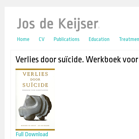
online casino
lower back pain
Home
CV
Publications
Education
Treatmen
Verlies door suïcide. Werkboek voo
Full Download